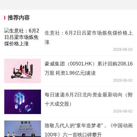
推荐内容
生意社：6月2日吕梁市场炼焦煤价格上
涨
2026-06-02
豪威集团（00501.HK）累计回购208.16
万股 耗资1.96亿元|速读
2026-06-02
每日速递:6月2日北向资金最新动向（附
十大成交股）
2026-06-02
致敬几代人的“童年造梦者”，《中国动画
100年》六一首映口碑攀升