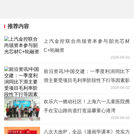
推荐内容
上汽金控联合尚颀资本参与韶光芯材
C+轮融资
2026-06-02
前沿资讯!中国交建：一季度利润同比下
滑主要受项目毛利率阶段性下行等因素影
2026-06-02
响
欢乐六一燃动社区！上海六一儿童医院携
手在宝山路街道打造温馨童心港湾
2026-06-02
八次大改IP，全品《漫画学课本》凭实力