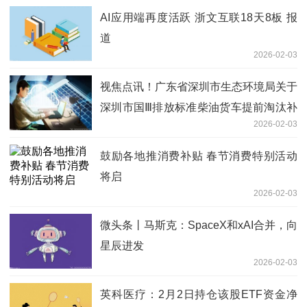
AI应用端再度活跃 浙文互联18天8板 报
道
2026-02-03
视焦点讯！广东省深圳市生态环境局关于
深圳市国Ⅲ排放标准柴油货车提前淘汰补
2026-02-03
贴名单（第四十六批）公示的通知
鼓励各地推消费补贴 春节消费特别活动
将启
2026-02-03
微头条丨马斯克：SpaceX和xAI合并，向
星辰进发
2026-02-03
英科医疗：2月2日持仓该股ETF资金净