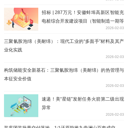
招标 | 287万元！安徽蚌埠高新区智能充
电桩综合开发建设项目（智能制造一期等
2026-02-03
2个园区）设计和施工一体化项目交易公
告_新消息
三聚氰胺泡绵（美耐绵）：现代工业的“多面手”材料及其产
业化实践
2026-02-03
构筑储能安全新基石：三聚氰胺泡绵（美耐绵）的热管理与
本征安全价值
2026-02-03
速递！美“星链”发射任务火箭第二级出现
异常
2026-02-03
装库团装批量交付落地，1:1还原助推九曲澜山百套成交