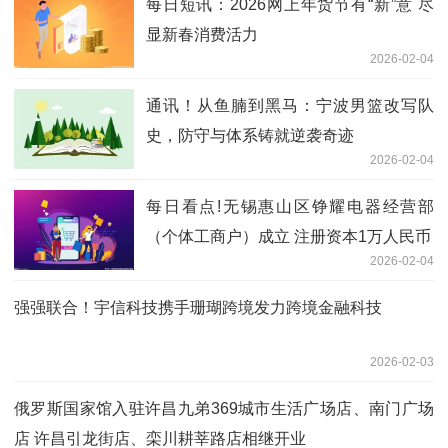
每日短讯：2026网上年货节有“新”意 尽
显新春消费活力
2026-02-04
通讯！从鱼腩到黑马：宁波男篮改写队
史，防守与体系铸就逆袭奇迹
2026-02-04
每日看点!无锡惠山区铮耀电器经营部
（个体工商户）成立 注册资本1万人民币
2026-02-04
强强联合！宇信科技携手珊瑚跨境发力跨境金融科技
2026-02-03
俄罗斯国家馆入驻许昌九弟369城市生活广场店、南门广场
店 许昌引龙街店、栾川耕莘路店相继开业