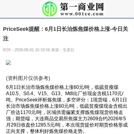
PriceSeek提醒：6月1日长治炼焦煤价格上涨-今日关
注
时间：2026-06-01 16:10:56 来源：生意社
(资料图片仅供参考)
6月1日长治市场炼焦煤价格上涨60元/吨，低硫贫瘦煤
A10.5、S0.4、V15、G13、Mt8出厂价现金含税1170元/
吨。PriceSeek评析炼焦煤，多空评分：1现货端，6月1日
长治市场炼焦煤价格上涨60元/吨，低硫贫瘦煤现金含税出
厂价达1170元/吨，区域供需偏紧支撑炼焦煤现货价格走
强；期货端，大连商品交易所焦煤主力2609合约2026年5
月29日收盘价1285.5元/吨，本次现货提价对期货价格形成
正向支撑，整体利好炼焦煤价格走势。