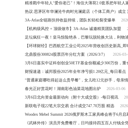
精准戳中年轻人“爱你老己”！海信大薄荷2.0套系把年轻人
热议:思茅区年华澜沧牛肉时光澜庭店（个体工商户）成立 
3A-Atlas全链路扶持收益持续，团队长轻松裂变爆单
202
【机构级风控 + 顶级做市】3A-Atlas 诚邀精英团队加盟
足坛疯狂一夜！皇马惊险绝杀，巴黎玩脱轮换大法，利物
【环球财经】巴西航空工业公司2025年营收创历史新高_即
北鼎股份300824股票历年分红方案（2026/3/7）
2026-03-
财报速递：诚邦股份2025年全年净亏损1.20亿元_每日看点
“普通家庭哪吃得起这么贵早餐”，女儿吃12元抄手，母亲
春光正好赏花时！湖南彩色油菜花地图出炉
2026-03-06
3月6日北向资金最新动向（附十大成交股）-每日视讯
20
新联电子现22笔大宗交易 合计成交747.70万股 精选
2026
Woodex Mebel Summit 2026俄罗斯木工家具峰会将于6月启
《武林外传》演员开免费餐厅，日均接待四五百人付钱全凭