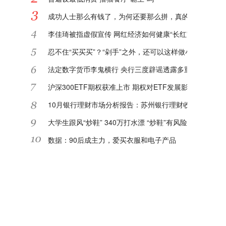
成功人士那么有钱了，为何还要那么拼，真的对钱那么看
李佳琦被指虚假宣传 网红经济如何健康“长红”?
忍不住“买买买”？“剁手”之外，还可以这样做小额理财
法定数字货币李鬼横行 央行三度辟谣透露多重信息
沪深300ETF期权获准上市 期权对ETF发展影响深远
10月银行理财市场分析报告：苏州银行理财收益率进入TO
大学生跟风“炒鞋” 340万打水漂 “炒鞋”有风险该如何防范
数据：90后成主力，爱买衣服和电子产品