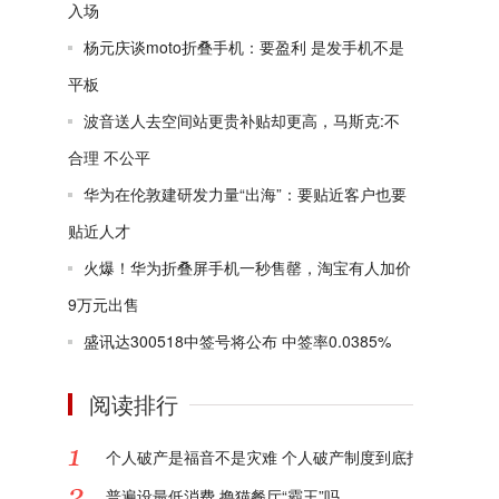
入场
杨元庆谈moto折叠手机：要盈利 是发手机不是
平板
波音送人去空间站更贵补贴却更高，马斯克:不
合理 不公平
华为在伦敦建研发力量“出海”：要贴近客户也要
贴近人才
火爆！华为折叠屏手机一秒售罄，淘宝有人加价
9万元出售
盛讯达300518中签号将公布 中签率0.0385%
阅读排行
个人破产是福音不是灾难 个人破产制度到底指的是什么?
普遍设最低消费 撸猫餐厅“霸王”吗