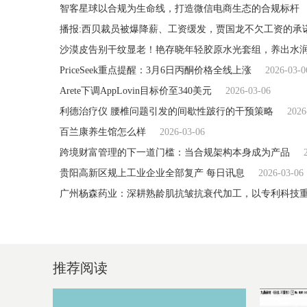
智客星球以合规为生命线，打造微信电商生态的合规标杆
播报:西贝裁员被爆降薪、工资缓发，贾国龙不欠工资的承
沙漠皮告别干纹显老！艳存晓年轻胶原水光套组，养出水
PriceSeek重点提醒：3月6日丙酮价格全线上涨
2026-03-0
Arete下调AppLovin目标价至340美元
2026-03-06
利德治疗仪 腰椎问题引发的间歇性跛行的干预策略
2026
百兰康养生馆怎么样
2026-03-06
跨境财富管理的下一道门槛：当合规架构本身成为产品
贵阳高新区规上工业企业全部复产 每日讯息
2026-03-06
广州杨森药业：深耕熟龄肌抗皱抗衰代加工，以专利科技
推荐阅读