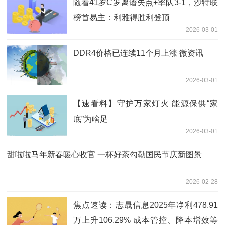
随着41岁C罗离谱失点+率队3-1，沙特联
榜首易主：利雅得胜利登顶
2026-03-01
DDR4价格已连续11个月上涨 微资讯
2026-03-01
【速看料】守护万家灯火 能源保供“家
底”为啥足
2026-03-01
甜啦啦马年新春暖心收官 一杯好茶勾勒国民节庆新图景
2026-02-28
焦点速读：志晟信息2025年净利478.91
万上升106.29% 成本管控、降本增效等