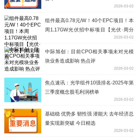
2026-03-02
组件最高0.78元/W！40个EPC项目！本
周1.17GW光伏招中标项目【光伏·周分
2026-03-02
析】|精彩看点
中际旭创：目前CPO相关事项未对光模
块业务造成影响 热点评
2026-03-02
焦点速讯：光学组件10强排名-2025年第
三季度概念股毛利润榜单
2026-03-02
基础稳 优势多 韧性强 潜能大 去年经济总
量实现新突破 今日精选
2026-03-02