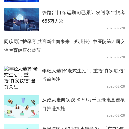
铁路部门春运期间已累计发送学生旅客
655万人次
2026-02-28
同诊同治护孕育 共育新生向未来｜郑州长江中医院第四届女
性生育健康公益节
2026-02-28
年轻人选择“老式生活”，重拾“真实联结”
当前关注
2026-02-28
从政策走向实践 3259万千瓦绿电直连项
目推进实施
2026-02-28
要闻速递：63岁穆帅崩溃？两手空空1年: