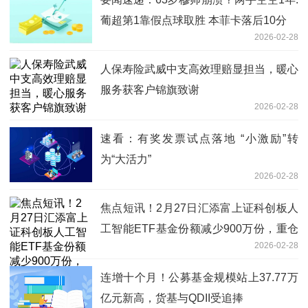
葡超第1靠假点球取胜 本菲卡落后10分
2026-02-28
人保寿险武威中支高效理赔显担当，暖心
服务获客户锦旗致谢
2026-02-28
速看：有奖发票试点落地 “小激励”转
为“大活力”
2026-02-28
焦点短讯！2月27日汇添富上证科创板人
工智能ETF基金份额减少900万份，重仓
2026-02-28
股金山办公、澜起科技、寒武纪
连增十个月！公募基金规模站上37.77万
亿元新高，货基与QDII受追捧