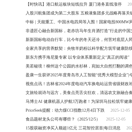
【时快讯】港口航运板块短线拉升 厦门港务直线涨停
20
入股川航集团成为第二大股东 五粮液集团多元战略再落关
中标 | 天能重工、中国水电四局等入围！国家电投800M
非遗匠心融合新国标，老赤坊马年生肖酒打造“行走的中国
新新国标电动自行车，比今年的冬天还冷，何苦对底层人
全家共享的营养默契：央牧羊奶粉以科学配方筑牢健康防
新东方携手海尼曼专家 以专业体系重新定义“真正的阅读”
美若秘境！柳州这个公园的水杉林，宛如大自然打翻的调
盈康一生获评2025年度青岛市人工智能“优秀大模型企业”|
视焦点讯！吉林省2024年度电动汽车换电站运营省级财政补贴
文旅绘就诗与远方，美食点亮舌尖狂欢，清远农文旅融合
马博士AI 健康机器人护航3万跑者！为深圳马拉松筑牢健
PriceSeek提醒：动力煤CCI指数12月4日下跌
2025-12-05
食品题材龙头公司有哪些？（2025/12/5）
2025-12-05
15股获融资净买入额超1亿元 三花智控居首|每日消息
20