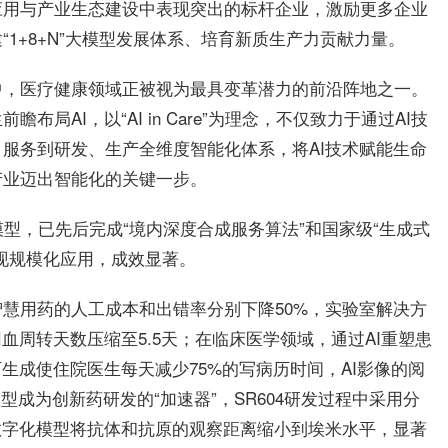
应用与产业生态建设中表现突出的标杆企业，激励更多企业
1+8+N”大模型发展体系、培育新质生产力贡献力量。
中，医疗健康领域正被视为最具变革潜力的前沿阵地之一。
AI，以“AI in Care”为理念，不仅致力于通过AI技
服务到研发、生产全维度智能化体系，将AI技术赋能生命
产业迈出智能化的关键一步。
大模型，已先后完成“境内深度合成服务算法”和国家级“生成式
现规模化应用，成效显著。
慧用药的人工成本和出错率分别下降50%，实验室解决方
血周转天数压缩至5.5天；在临床医学领域，通过AI重塑患
生成使住院医生每天减少75%的写病历时间，AI影像的阅
型成为创新药研发的“加速器”，SR604研发过程中采用分
数字化模型将抗体和抗原的观察距离缩小到埃米水平，显著