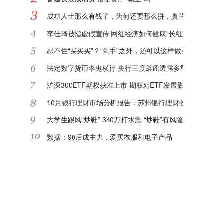
成功人士那么有钱了，为何还要那么拼，真的对钱那么看
李佳琦被指虚假宣传 网红经济如何健康“长红”?
忍不住“买买买”？“剁手”之外，还可以这样做小额理财
法定数字货币李鬼横行 央行三度辟谣透露多重信息
沪深300ETF期权获准上市 期权对ETF发展影响深远
10月银行理财市场分析报告：苏州银行理财收益率进入TO
大学生跟风“炒鞋” 340万打水漂 “炒鞋”有风险该如何防范
数据：90后成主力，爱买衣服和电子产品