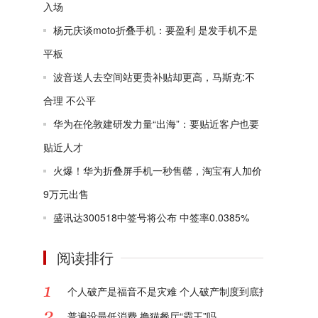
入场
杨元庆谈moto折叠手机：要盈利 是发手机不是
平板
波音送人去空间站更贵补贴却更高，马斯克:不
合理 不公平
华为在伦敦建研发力量“出海”：要贴近客户也要
贴近人才
火爆！华为折叠屏手机一秒售罄，淘宝有人加价
9万元出售
盛讯达300518中签号将公布 中签率0.0385%
阅读排行
个人破产是福音不是灾难 个人破产制度到底指的是什么?
普遍设最低消费 撸猫餐厅“霸王”吗