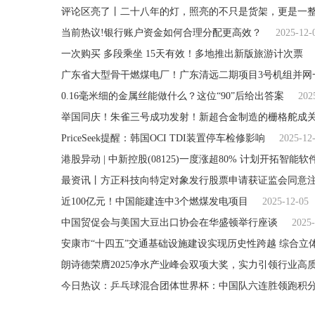
评论区亮了丨二十八年的灯，照亮的不只是货架，更是一
当前热议!银行账户资金如何合理分配更高效？
2025-12-
一次购买 多段乘坐 15天有效！多地推出新版旅游计次票
广东省大型骨干燃煤电厂！广东清远二期项目3号机组并网
0.16毫米细的金属丝能做什么？这位“90”后给出答案
202
举国同庆！朱雀三号成功发射！新超合金制造的栅格舵成
PriceSeek提醒：韩国OCI TDI装置停车检修影响
2025-12
最资讯丨方正科技向特定对象发行股票申请获证监会同意
近100亿元！中国能建连中3个燃煤发电项目
2025-12-05
中国贸促会与美国大豆出口协会在华盛顿举行座谈
2025-
安康市“十四五”交通基础设施建设实现历史性跨越 综合立
朗诗德荣膺2025净水产业峰会双项大奖，实力引领行业高
今日热议：乒乓球混合团体世界杯：中国队六连胜领跑积