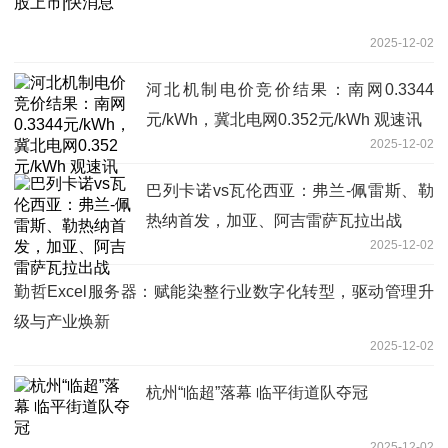
2025-12-02
河北机制电价竞价结果：南网0.3344
元/kWh，冀北电网0.352元/kWh 观速讯
2025-12-02
巴列卡诺vs瓦伦西亚：弗兰-佩雷斯、勒
热纳首发，加亚、阿吉雷萨瓦拉出战
2025-12-02
勤哲Excel服务器：赋能染整行业数字化转型，驱动管理升
级与产业焕新
2025-12-02
杭州“临超”落幕 临平街道队夺冠
2025-12-02