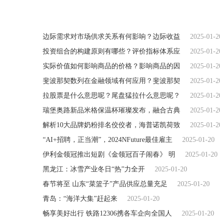
边际需求对市场供求关系有何影响？边际收益
2025-01-2
投资组合的构建原则有哪些？评价指标体系应
2025-01-2
实际价值如何影响商品的价格？影响商品的因
2025-01-2
斐波那契数列在金融领域有何应用？斐波那契
2025-01-2
拉股票是什么意思呢？尾盘猛拉什么意思呢？
2025-01-2
瑞堡奥路新品米格保温杯璀璨发布，融合古典
2025-01-2
解析10大品牌奶粉排名佼佼者，海普诺凯荷致
2025-01-2
“AI+招聘，正当潮”，2024NFuture最佳雇主
2025-01-20
伊利金领冠推出短剧《金领冠百子闹春》 明
2025-01-20
黑龙江：冰雪产业冬日“热”力全开
2025-01-20
春节将至 山东“菜篮子”产品供应总量充足
2025-01-20
青岛：“海洋大集”赶起来
2025-01-20
畅享美好出行 铁路12306携各车企向全国人
2025-01-20