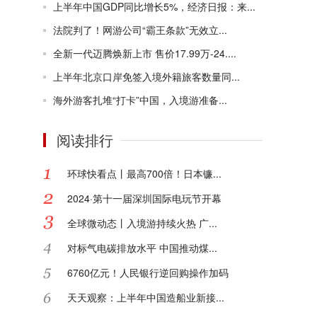
上半年中国GDP同比增长5%，经济日报：来...
法院判了！网游公司“霸王条款”无效立...
全新一代迈腾焕新上市 售价17.99万-24....
上半年北京口岸免签入境外籍旅客数量同...
海外游客扎堆“打卡”中国，入境游准备...
阅读排行
环球快看点丨最高700倍！日本镰...
2024·第十一届深圳国际电玩节开幕
全球微动态丨入境游持续火热 广...
对标气电碳排放水平 中国推动煤...
6760亿元！人民银行逆回购操作加码
天天观察：上半年中国造船业新接...