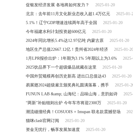
促银发经济发展 各地将如何发力？
2025-01-20
北京：去年前11月文化新业态收入超1.4万亿元
2025-01-
5.1%！辽宁GDP增速连续两年高于全国
2025-01-20
今年福建水利计划投资超600亿元
2025-01-20
2024年同比增长5.4%达12.97亿吨 内蒙古原
2025-01-20
地区生产总值22667.12亿！贵州省2024年经济
2025-01-2
1月LPR报价出炉：1年期为3.1% 5年期以上为3.6%
2025-
2025饮品界下一个超级爆品就藏在这里
2025-01-20
中国外贸规模再创历史新高 进出口总值达43
2025-01-20
易展翅2024超级雇主颁奖典礼圆满落幕，携手
2025-01-2
FUNUN LAB &amp; 山海纪：品味山海，意韵如诗
2025
“两新”补贴细则出炉 今年车市将迎2300万
2025-01-20
潮流碰撞经典！COSUOIS × Imupan 联名款震撼登场
202
猫咪clash官网订阅
2025-01-20
资金无忧行，畅享发展加速度
2025-01-20